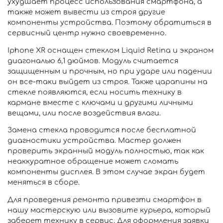
ухудшает процесс использования смартфона, а
также может вывести из строя другие
компоненты устройства. Поэтому обратиться в
сервисный центр нужно своевременно.
Iphone XR оснащен стеклом Liquid Retina и экраном
диагональю 6,1 дюймов. Модуль считается
защищенным и прочным, но при ударе или падении
он все-таки выйдет из строя. Также царапины на
стекле появляются, если носить технику в
кармане вместе с ключами и другими личными
вещами, или после воздействия влаги.
Замена стекла проводится после бесплатной
диагностики устройства. Мастер должен
проверить экранный модуль полностью, так как
неаккуратное обращение может сломать
компоненты дисплея. В этом случае экран будет
меняться в сборе.
Для проведения ремонта привезти смартфон в
нашу мастерскую или вызовите курьера, который
заберет технику в сервис. Для оформления заявки