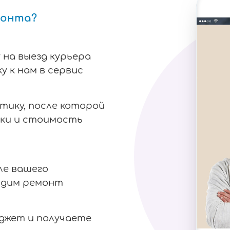
монта?
 на выезд курьера
у к нам в сервис
тику, после которой
ки и стоимость
ле вашего
одим ремонт
аджет и получаете