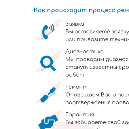
Как происходит процесс ре
Заявка
Вы оставляете заявку
или привозите техник
Диагностика
Мы проводим диагнос
станут известны сро
работ
Ремонт
Оповещаем Вас и пос
подтверждения пров
Гарантия
Вы забираете свой г