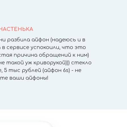
НАСТЕНЬКА
ни разбила айфон (надеюсь и в
После т
 в сервисе успокоили, что это
других 
астая причина обращений к ним)
другое
е такой уж криворукой))) стекло
приятн
 5 тыс рублей (айфон 6s) - не
работы - 
те ваши айфоны!
"не отх