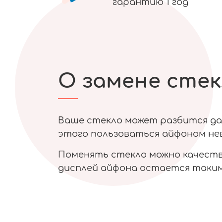
гарантию 1 год
О замене стек
Ваше стекло может разбится даж
этого пользоваться айфоном нев
Поменять стекло можно качестве
дисплей айфона остается таким 