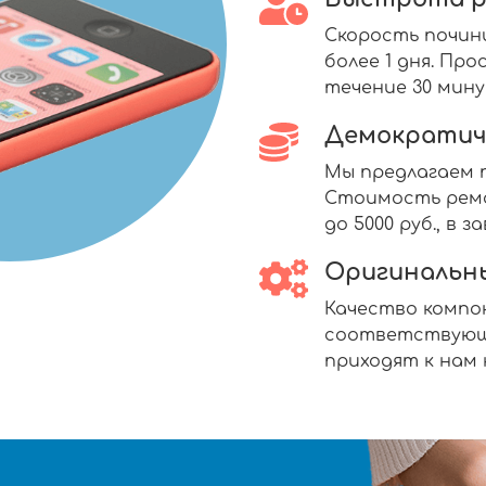
Скорость почин
более 1 дня. П
течение 30 мину
Демократич
Мы предлагаем п
Стоимость ремо
до 5000 руб., в
Оригинальн
Качество комп
соответствующ
приходят к нам