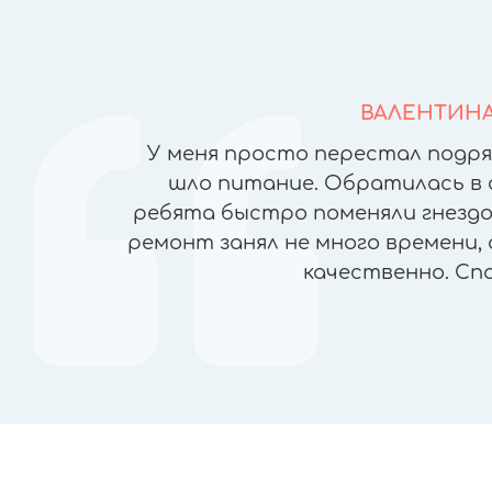
ВАЛЕНТИН
йфонов в
У меня просто перестал подря
но ломая
шло питание. Обратилась в 
), была
ребята быстро поменяли гнездо 
чеством
ремонт занял не много времени, 
ран, прямо
качественно. Сп
пасибо!