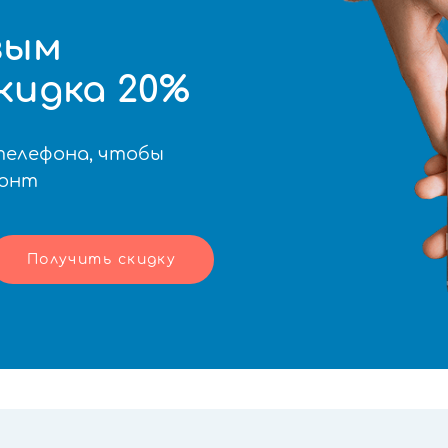
вым
кидка 20%
телефона, чтобы
монт