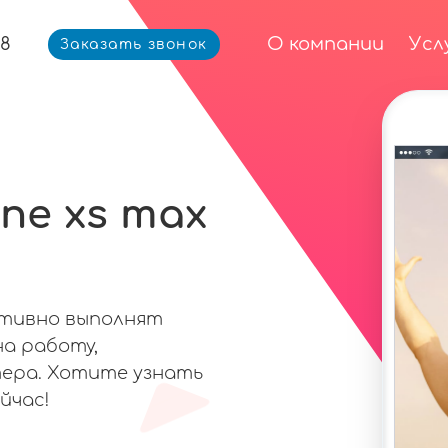
68
О компании
Усл
Заказать звонок
ne xs max
ативно выполнят
на работу,
ера. Хотите узнать
йчас!