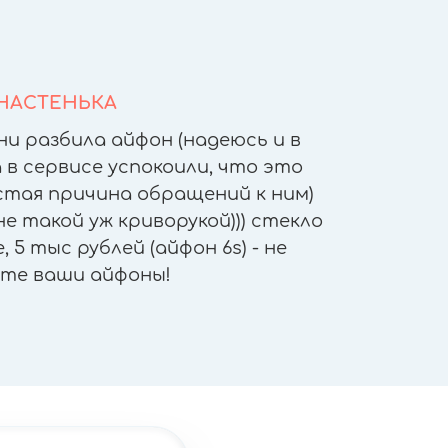
НАСТЕНЬКА
ни разбила айфон (надеюсь и в
После т
 в сервисе успокоили, что это
других 
астая причина обращений к ним)
другое
е такой уж криворукой))) стекло
приятн
 5 тыс рублей (айфон 6s) - не
работы - 
те ваши айфоны!
"не отх