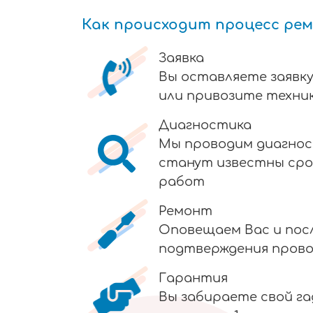
Как происходит процесс ре
Заявка
Вы оставляете заявку
или привозите техник
Диагностика
Мы проводим диагнос
станут известны сро
работ
Ремонт
Оповещаем Вас и пос
подтверждения пров
Гарантия
Вы забираете свой г