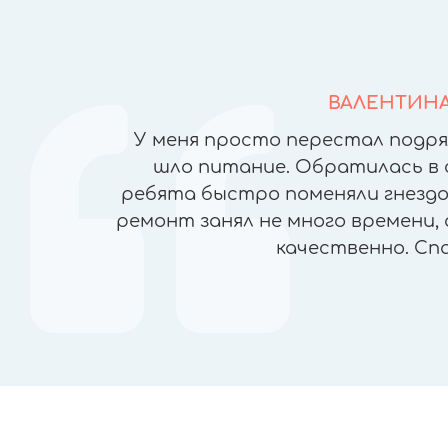
ВАЛЕНТИН
йфонов в
У меня просто перестал подря
но ломая
шло питание. Обратилась в 
), была
ребята быстро поменяли гнездо 
чеством
ремонт занял не много времени, 
ран, прямо
качественно. Сп
пасибо!