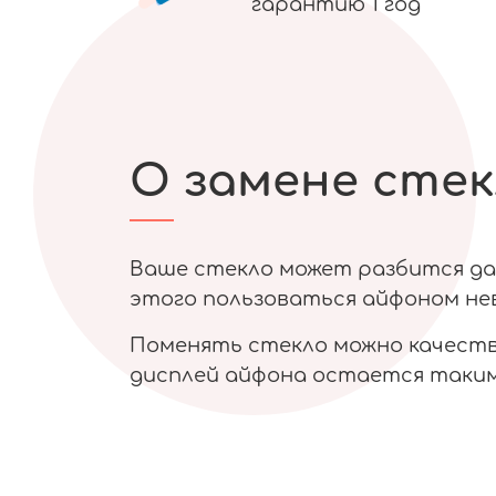
гарантию 1 год
О замене стек
Ваше стекло может разбится даж
этого пользоваться айфоном нев
Поменять стекло можно качестве
дисплей айфона остается таким 