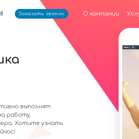
68
О компании
Усл
Заказать звонок
ика
ативно выполнят
на работу,
ера. Хотите узнать
йчас!