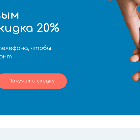
вым
кидка 20%
телефона, чтобы
монт