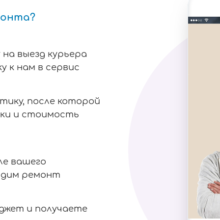
монта?
 на выезд курьера
у к нам в сервис
тику, после которой
ки и стоимость
ле вашего
одим ремонт
аджет и получаете