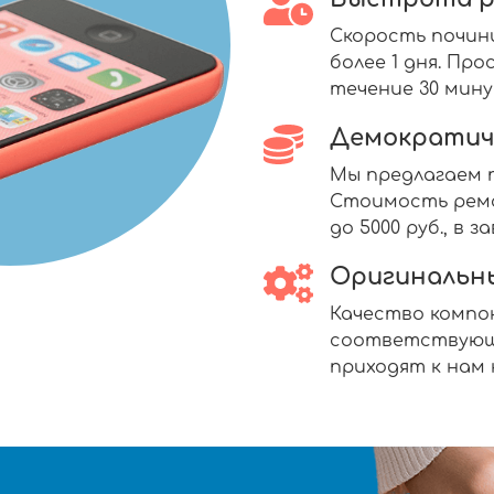
Скорость почин
более 1 дня. П
течение 30 мину
Демократич
Мы предлагаем п
Стоимость ремо
до 5000 руб., в
Оригинальн
Качество комп
соответствующ
приходят к нам