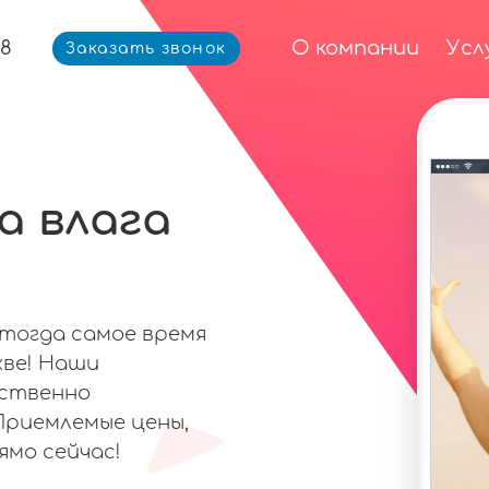
68
О компании
Усл
Заказать звонок
а влага
, тогда самое время
кве! Наши
ественно
Приемлемые цены,
ямо сейчас!