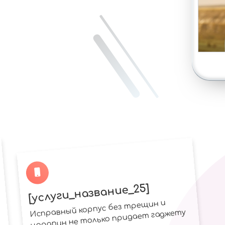
[услуги_название_25]
Исправный корпус без трещин и
царапин не только придает гаджету