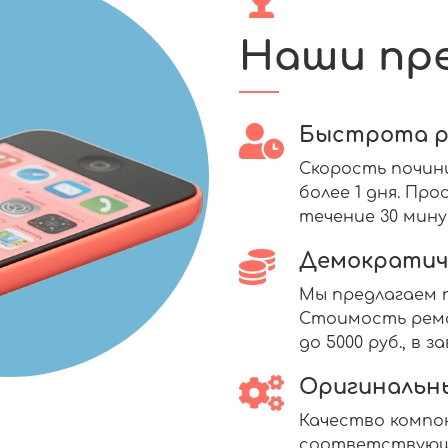
Наши пр
Быстрота 
Скорость почин
более 1 дня. П
течение 30 мину
Демократич
Мы предлагаем п
Стоимость ремо
до 5000 руб., в
Оригинальн
Качество комп
соответствующ