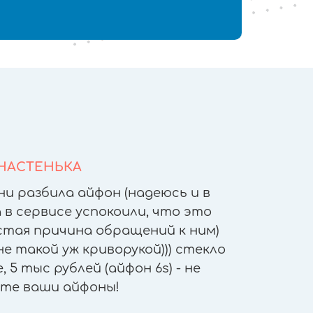
НАСТЕНЬКА
ни разбила айфон (надеюсь и в
После т
 в сервисе успокоили, что это
других 
астая причина обращений к ним)
другое
е такой уж криворукой))) стекло
приятн
 5 тыс рублей (айфон 6s) - не
работы - 
те ваши айфоны!
"не отх