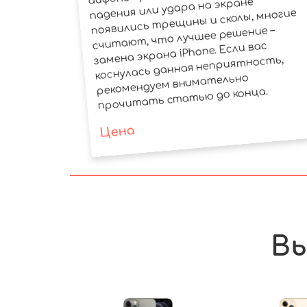
падения или удара на экране
появились трещины и сколы, многие
считают, что лучшее решение –
замена экрана iPhone. Если вас
коснулась данная неприятность,
рекомендуем внимательно
прочитать статью до конца.
Цена
Вы