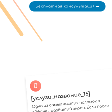
Бесплатная консультация
[услуги_название_16]
Одна из самых частых поломок в
айфоне – разбитый экран. Если после