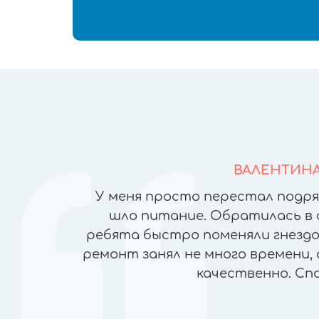
ВАЛЕНТИН
йфонов в
У меня просто перестал подря
но ломая
шло питание. Обратилась в 
), была
ребята быстро поменяли гнездо 
чеством
ремонт занял не много времени, 
ран, прямо
качественно. Сп
пасибо!