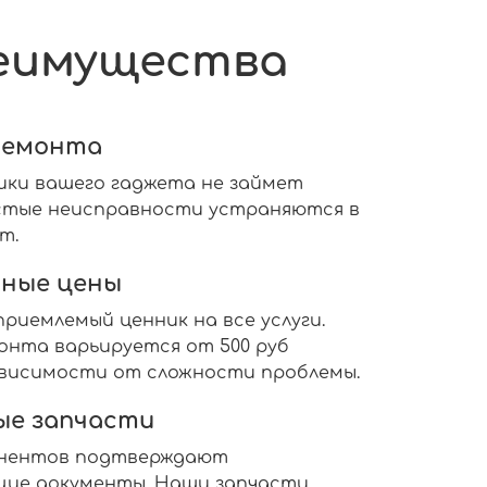
еимущества
ремонта
ики вашего гаджета не займет
ростые неисправности устраняются в
т.
ные цены
риемлемый ценник на все услуги.
нта варьируется от 500 руб
 зависимости от сложности проблемы.
ые запчасти
онентов подтверждают
ие документы. Наши запчасти