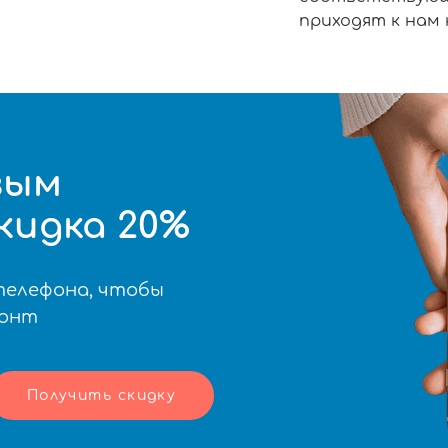
приходят к нам
вым
кидка 20%
телефона, чтобы
монт