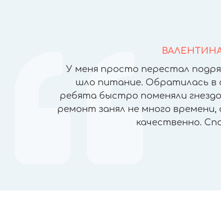
ВАЛЕНТИН
йфонов в
У меня просто перестал подря
но ломая
шло питание. Обратилась в 
), была
ребята быстро поменяли гнездо 
чеством
ремонт занял не много времени, 
ран, прямо
качественно. Сп
пасибо!