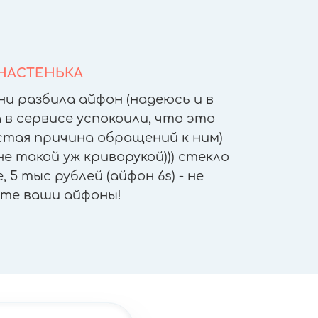
НАСТЕНЬКА
ни разбила айфон (надеюсь и в
После т
 в сервисе успокоили, что это
других 
астая причина обращений к ним)
другое
е такой уж криворукой))) стекло
приятн
 5 тыс рублей (айфон 6s) - не
работы - 
те ваши айфоны!
"не отх