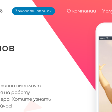
68
О компании
Усл
Заказать звонок
мов
ативно выполнят
я на работу,
ера. Хотите узнать
йчас!