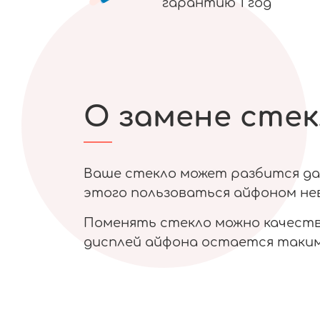
гарантию 1 год
О замене стек
Ваше стекло может разбится даж
этого пользоваться айфоном нев
Поменять стекло можно качестве
дисплей айфона остается таким 