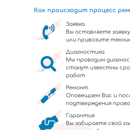
Как происходит процесс ре
Заявка
Вы оставляете заявку
или привозите техник
Диагностика
Мы проводим диагнос
станут известны сро
работ
Ремонт
Оповещаем Вас и пос
подтверждения пров
Гарантия
Вы забираете свой г