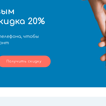
вым
кидка 20%
телефона, чтобы
монт