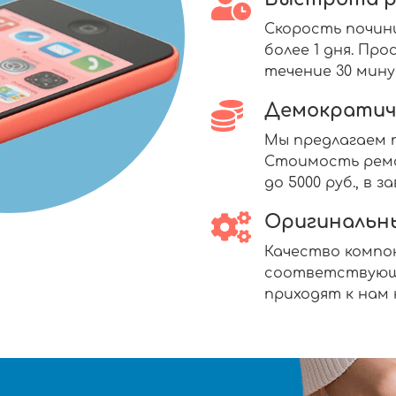
Скорость почин
более 1 дня. П
течение 30 мину
Демократич
Мы предлагаем п
Стоимость ремо
до 5000 руб., в
Оригинальн
Качество комп
соответствующ
приходят к нам