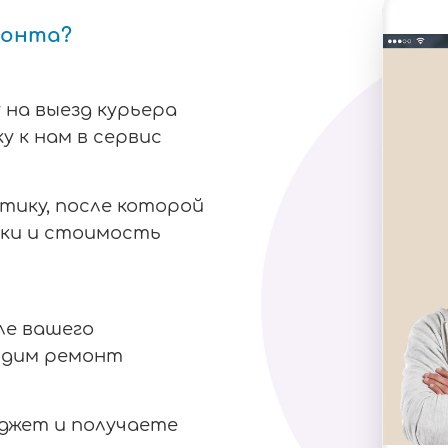
монта?
 на выезд курьера
у к нам в сервис
тику, после которой
ки и стоимость
ле вашего
одим ремонт
аджет и получаете