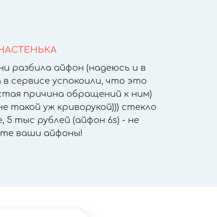
НАСТЕНЬКА
ни разбила айфон (надеюсь и в
После т
 в сервисе успокоили, что это
других 
астая причина обращений к ним)
другое
е такой уж криворукой))) стекло
приятн
 5 тыс рублей (айфон 6s) - не
работы - 
те ваши айфоны!
"не отх