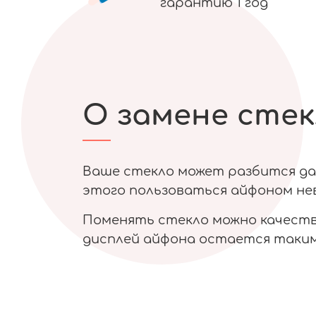
гарантию 1 год
О замене стек
Ваше стекло может разбится даж
этого пользоваться айфоном нев
Поменять стекло можно качестве
дисплей айфона остается таким 