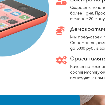
Скорость почин
более 1 дня. П
течение 30 мину
Демократич
Мы предлагаем п
Стоимость ремо
до 5000 руб., в
Оригинальн
Качество комп
соответствующ
приходят к нам