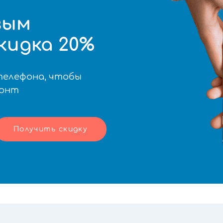
вым
кидка 20%
телефона, чтобы
монт