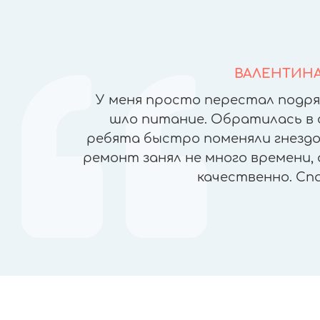
ВАЛЕНТИН
йфонов в
У меня просто перестал подря
но ломая
шло питание. Обратилась в 
), была
ребята быстро поменяли гнездо 
чеством
ремонт занял не много времени, 
ран, прямо
качественно. Сп
пасибо!