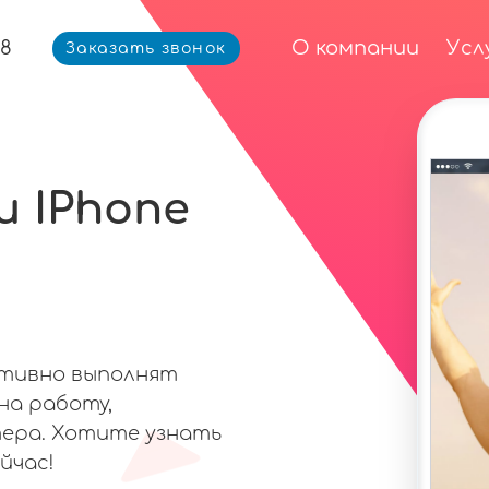
68
О компании
Усл
Заказать звонок
 IPhone
ативно выполнят
на работу,
ера. Хотите узнать
йчас!