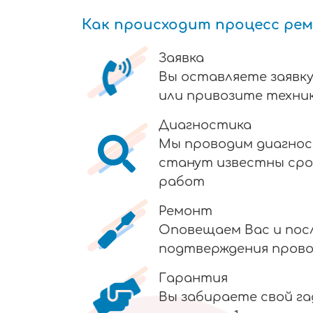
Как происходит процесс ре
Заявка
Вы оставляете заявку
или привозите техник
Диагностика
Мы проводим диагнос
станут известны сро
работ
Ремонт
Оповещаем Вас и пос
подтверждения пров
Гарантия
Вы забираете свой г