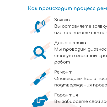
Как происходит процесс ре
Заявка
Вы оставляете заявку
или привозите техник
Диагностика
Мы проводим диагнос
станут известны сро
работ
Ремонт
Оповещаем Вас и пос
подтверждения пров
Гарантия
Вы забираете свой г