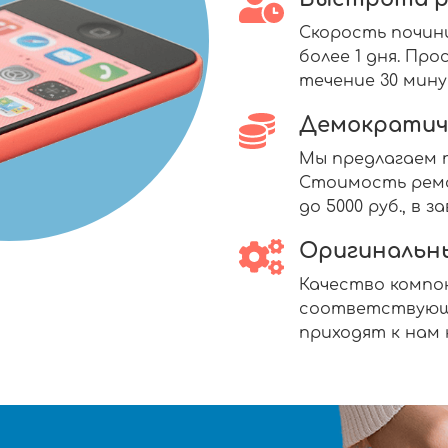
Скорость почин
более 1 дня. П
течение 30 мину
Демократич
Мы предлагаем п
Стоимость ремо
до 5000 руб., в
Оригинальн
Качество комп
соответствующ
приходят к нам