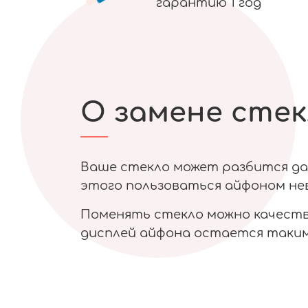
гарантию 1 год
О замене стек
Ваше стекло может разбится даж
этого пользоваться айфоном нев
Поменять стекло можно качестве
дисплей айфона остается таким 