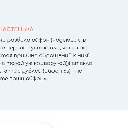
НАСТЕНЬКА
ни разбила айфон (надеюсь и в
После т
 в сервисе успокоили, что это
других 
астая причина обращений к ним)
другое
е такой уж криворукой))) стекло
приятн
 5 тыс рублей (айфон 6s) - не
работы - 
те ваши айфоны!
"не отх