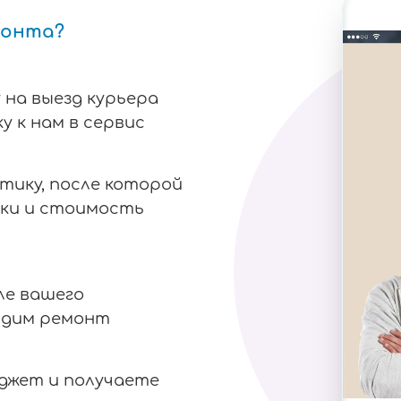
монта?
 на выезд курьера
у к нам в сервис
тику, после которой
ки и стоимость
ле вашего
одим ремонт
аджет и получаете