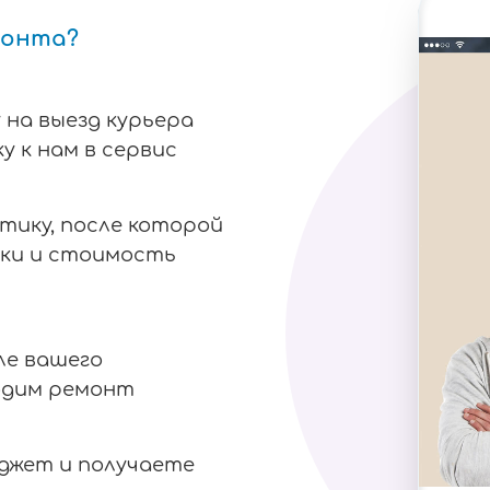
монта?
 на выезд курьера
у к нам в сервис
тику, после которой
ки и стоимость
ле вашего
одим ремонт
аджет и получаете