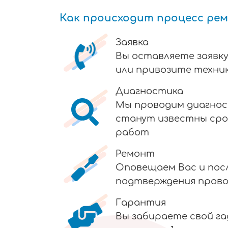
Как происходит процесс ре
Заявка
Вы оставляете заявку
или привозите техник
Диагностика
Мы проводим диагнос
станут известны сро
работ
Ремонт
Оповещаем Вас и пос
подтверждения пров
Гарантия
Вы забираете свой г