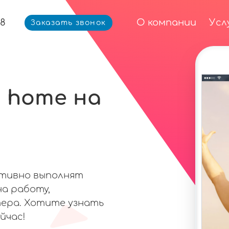
68
О компании
Усл
Заказать звонок
 home на
ативно выполнят
на работу,
ера. Хотите узнать
йчас!