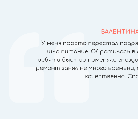
ВАЛЕНТИН
йфонов в
У меня просто перестал подря
но ломая
шло питание. Обратилась в 
), была
ребята быстро поменяли гнездо 
чеством
ремонт занял не много времени, 
ран, прямо
качественно. Сп
пасибо!