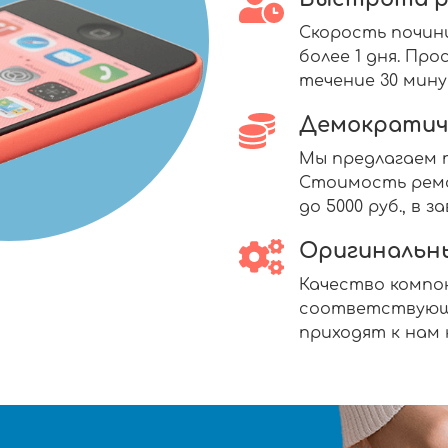
Скорость почин
более 1 дня. П
течение 30 мину
Демократич
Мы предлагаем п
Стоимость ремо
до 5000 руб., в
Оригинальн
Качество комп
соответствующ
приходят к нам