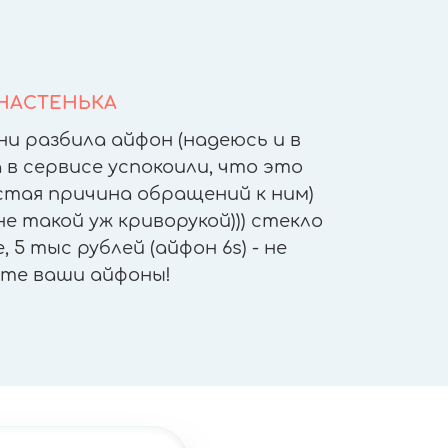
НАСТЕНЬКА
ни разбила айфон (надеюсь и в
После т
 в сервисе успокоили, что это
других 
астая причина обращений к ним)
другое
е такой уж криворукой))) стекло
приятн
 5 тыс рублей (айфон 6s) - не
работы - 
те ваши айфоны!
"не отх