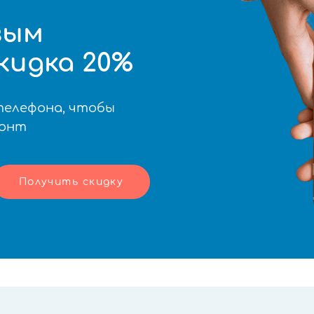
вым
кидка 20%
телефона, чтобы
монт