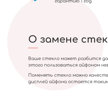
гарантию 1 год
О замене стек
Ваше стекло может разбится даж
этого пользоваться айфоном нев
Поменять стекло можно качестве
дисплей айфона остается таким 