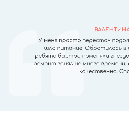
ВАЛЕНТИН
йфонов в
У меня просто перестал подря
но ломая
шло питание. Обратилась в 
), была
ребята быстро поменяли гнездо 
чеством
ремонт занял не много времени, 
ран, прямо
качественно. Сп
пасибо!