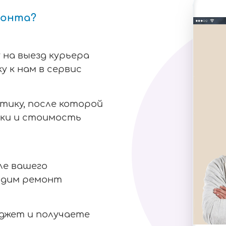
монта?
 на выезд курьера
у к нам в сервис
тику, после которой
ки и стоимость
ле вашего
одим ремонт
аджет и получаете