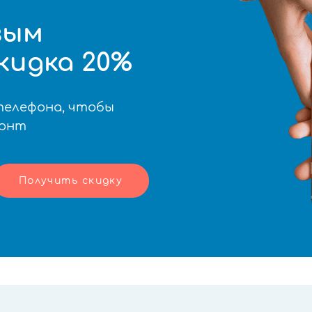
вым
кидка 20%
телефона, чтобы
монт