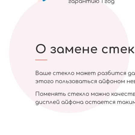
гарантию 1 год
О замене стек
Ваше стекло может разбится даж
этого пользоваться айфоном нев
Поменять стекло можно качестве
дисплей айфона остается таким 