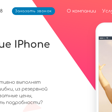
68
О компании
Усл
Заказать звонок
е IPhone
ативно выполнят
ибки, из резервной
кватные цены,
ть подробности?