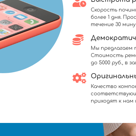
Скорость почин
более 1 дня. П
течение 30 мину
Демократич
Мы предлагаем п
Стоимость ремо
до 5000 руб., в
Оригинальн
Качество комп
соответствующ
приходят к нам