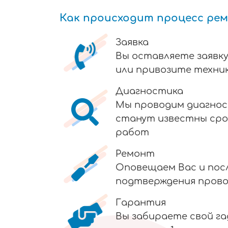
Как происходит процесс ре
Заявка
Вы оставляете заявку
или привозите техник
Диагностика
Мы проводим диагнос
станут известны сро
работ
Ремонт
Оповещаем Вас и пос
подтверждения пров
Гарантия
Вы забираете свой г